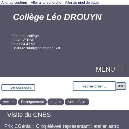
|
|
Aller au contenu
Aller à la recherche
Aller au pied de page
Collège Léo DROUYN
90 rue du collège
33240 VÉRAC
05 57 84 43 52
Ce.0332706m@ac-bordeaux.fr
MENU
Se connecter
Accueil
Enseignement
projets
Atelier Astro
Visite du CNES
Prix CGénial : Cinq élèves représentant l’atelier astro