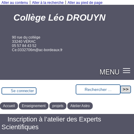
|
|
Aller au contenu
Aller à la recherche
Aller au pied de page
Collège Léo DROUYN
90 rue du collège
33240 VÉRAC
05 57 84 43 52
Ce.0332706m@ac-bordeaux.fr
MENU
Se connecter
Accueil
Enseignement
projets
Atelier Astro
Inscription à l’atelier des Experts
Scientifiques