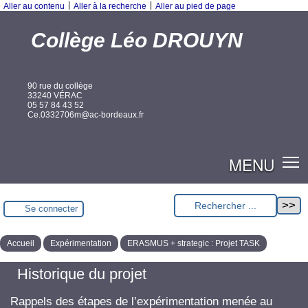
|
|
Aller au contenu
Aller à la recherche
Aller au pied de page
Collège Léo DROUYN
90 rue du collège
33240 VÉRAC
05 57 84 43 52
Ce.0332706m@ac-bordeaux.fr
MENU
Se connecter
Accueil
Expérimentation
ERASMUS + strategic : Projet TASK
Historique du projet
Rappels des étapes de l’expérimentation menée au