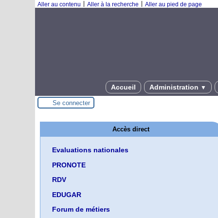
|
|
Aller au contenu
Aller à la recherche
Aller au pied de page
Accueil
Administration
▼
Se connecter
Accès direct
Evaluations nationales
PRONOTE
RDV
EDUGAR
Forum de métiers