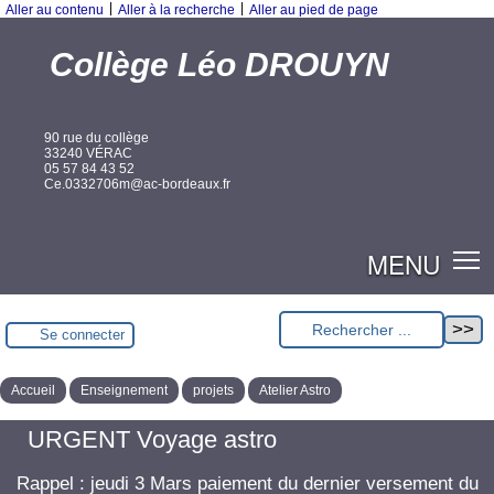
|
|
Aller au contenu
Aller à la recherche
Aller au pied de page
Collège Léo DROUYN
90 rue du collège
33240 VÉRAC
05 57 84 43 52
Ce.0332706m@ac-bordeaux.fr
MENU
Se connecter
Accueil
Enseignement
projets
Atelier Astro
URGENT Voyage astro
Rappel : jeudi 3 Mars paiement du dernier versement du