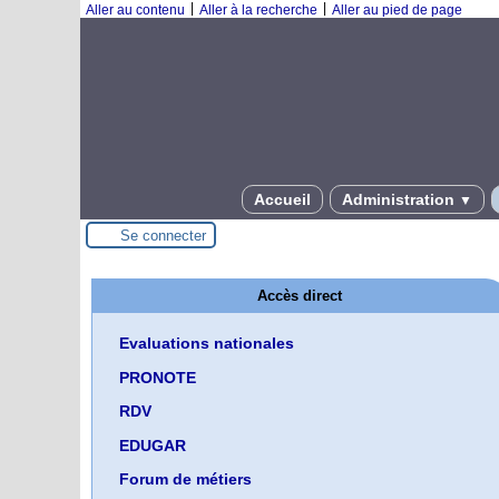
|
|
Aller au contenu
Aller à la recherche
Aller au pied de page
Accueil
Administration
▼
Se connecter
Accès direct
Evaluations nationales
PRONOTE
RDV
EDUGAR
Forum de métiers