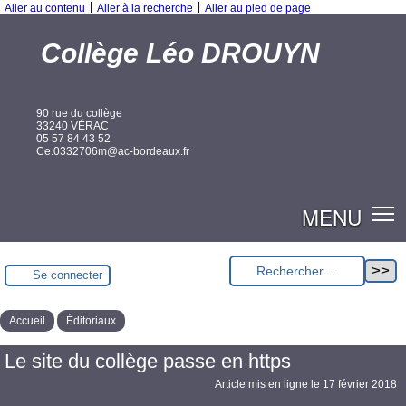
|
|
Aller au contenu
Aller à la recherche
Aller au pied de page
Collège Léo DROUYN
90 rue du collège
33240 VÉRAC
05 57 84 43 52
Ce.0332706m@ac-bordeaux.fr
MENU
Se connecter
Accueil
Éditoriaux
Le site du collège passe en https
Article mis en ligne le
17 février 2018