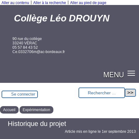
|
|
Aller au contenu
Aller à la recherche
Aller au pied de page
Collège Léo DROUYN
90 rue du collège
33240 VÉRAC
05 57 84 43 52
Ce.0332706m@ac-bordeaux.fr
MENU
Se connecter
Accueil
Expérimentation
Historique du projet
Article mis en ligne le
1er septembre 2013