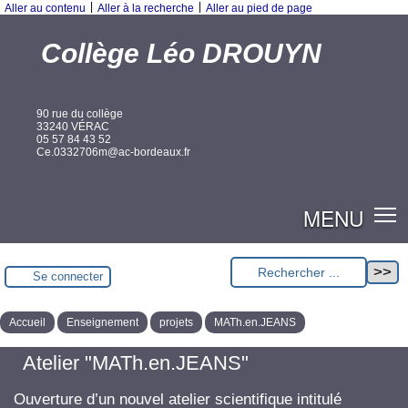
|
|
Aller au contenu
Aller à la recherche
Aller au pied de page
Collège Léo DROUYN
90 rue du collège
33240 VÉRAC
05 57 84 43 52
Ce.0332706m@ac-bordeaux.fr
MENU
Se connecter
Accueil
Enseignement
projets
MATh.en.JEANS
Atelier "MATh.en.JEANS"
Ouverture d’un nouvel atelier scientifique intitulé