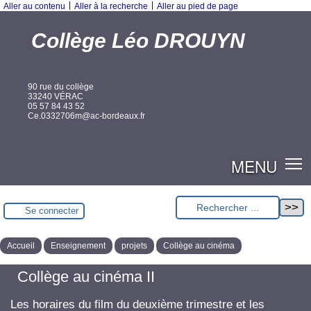
|
|
Aller au contenu
Aller à la recherche
Aller au pied de page
Collège Léo DROUYN
90 rue du collège
33240 VÉRAC
05 57 84 43 52
Ce.0332706m@ac-bordeaux.fr
MENU
Se connecter
Accueil
Enseignement
projets
Collège au cinéma
Collège au cinéma II
Les horaires du film du deuxième trimestre et les