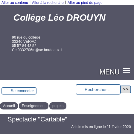
|
|
Aller au contenu
Aller à la recherche
Aller au pied de page
Collège Léo DROUYN
90 rue du collège
33240 VÉRAC
05 57 84 43 52
Ce.0332706m@ac-bordeaux.fr
MENU
Se connecter
Accueil
Enseignement
projets
Spectacle "Cartable"
Article mis en ligne le
11 février 2020