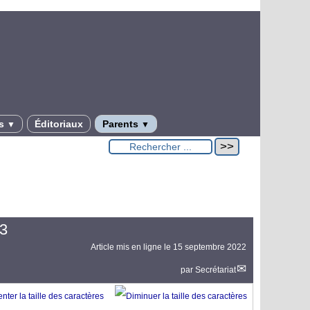
es
Éditoriaux
Parents
▼
▼
3
Article mis en ligne le
15 septembre 2022
par
Secrétariat