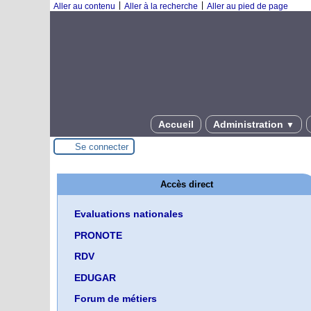
|
|
Aller au contenu
Aller à la recherche
Aller au pied de page
Accueil
Administration
▼
Se connecter
Accès direct
Evaluations nationales
PRONOTE
RDV
EDUGAR
Forum de métiers