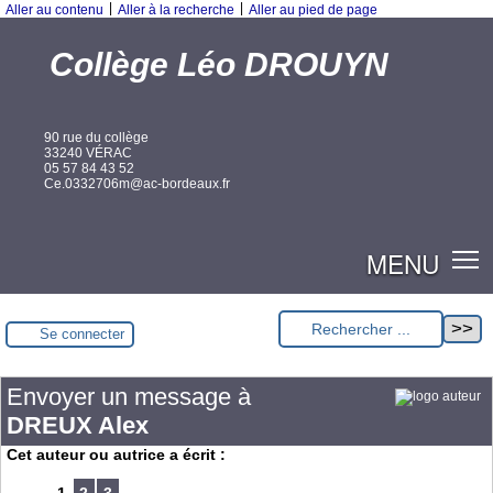
|
|
Aller au contenu
Aller à la recherche
Aller au pied de page
Collège Léo DROUYN
90 rue du collège
33240 VÉRAC
05 57 84 43 52
Ce.0332706m@ac-bordeaux.fr
MENU
Se connecter
Envoyer un message à
DREUX Alex
Cet auteur ou autrice a écrit :