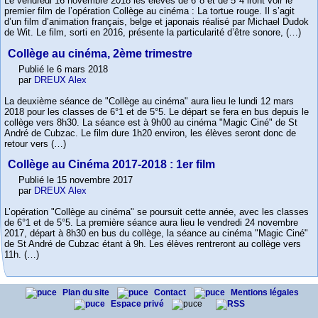
Le vendredi 16 novembre 2018 les élèves de 6°8 et de 5°4 iront voir le
premier film de l’opération Collège au cinéma : La tortue rouge. Il s’agit
d’un film d’animation français, belge et japonais réalisé par Michael Dudok
de Wit. Le film, sorti en 2016, présente la particularité d’être sonore, (…)
Collège au cinéma, 2ème trimestre
Publié le 6 mars 2018
par
DREUX Alex
La deuxième séance de "Collège au cinéma" aura lieu le lundi 12 mars
2018 pour les classes de 6°1 et de 5°5. Le départ se fera en bus depuis le
collège vers 8h30. La séance est à 9h00 au cinéma "Magic Ciné" de St
André de Cubzac. Le film dure 1h20 environ, les élèves seront donc de
retour vers (…)
Collège au Cinéma 2017-2018 : 1er film
Publié le 15 novembre 2017
par
DREUX Alex
L’opération "Collège au cinéma" se poursuit cette année, avec les classes
de 6°1 et de 5°5. La première séance aura lieu le vendredi 24 novembre
2017, départ à 8h30 en bus du collège, la séance au cinéma "Magic Ciné"
de St André de Cubzac étant à 9h. Les élèves rentreront au collège vers
11h. (…)
Plan du site
Contact
Mentions légales
Espace privé