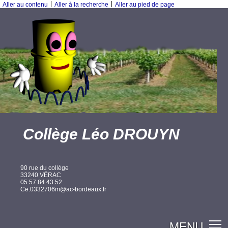
|
|
Aller au contenu
Aller à la recherche
Aller au pied de page
Collège Léo DROUYN
90 rue du collège
33240 VÉRAC
05 57 84 43 52
Ce.0332706m@ac-bordeaux.fr
MENU