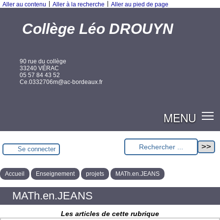
|
|
Aller au contenu
Aller à la recherche
Aller au pied de page
Collège Léo DROUYN
90 rue du collège
33240 VÉRAC
05 57 84 43 52
Ce.0332706m@ac-bordeaux.fr
MENU
Se connecter
Accueil
Enseignement
projets
MATh.en.JEANS
MATh.en.JEANS
Les articles de cette rubrique