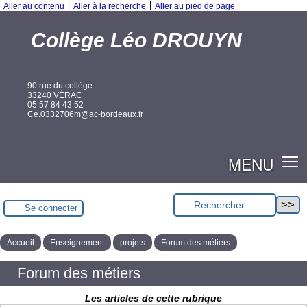
|
|
Aller au contenu
Aller à la recherche
Aller au pied de page
Collège Léo DROUYN
90 rue du collège
33240 VÉRAC
05 57 84 43 52
Ce.0332706m@ac-bordeaux.fr
MENU
Se connecter
Accueil
Enseignement
projets
Forum des métiers
Forum des métiers
Les articles de cette rubrique