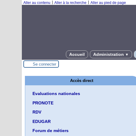
|
|
Aller au contenu
Aller à la recherche
Aller au pied de page
Accueil
Administration
▼
Se connecter
Accès direct
Evaluations nationales
PRONOTE
RDV
EDUGAR
Forum de métiers