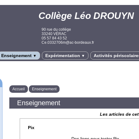
Collège Léo DROUYN
90 rue du collège
33240 VÉRAC
05 57 84 43 52
Ce.0332706m@ac-bordeaux.fr
Enseignement
Expérimentation
Activités périscolair
▼
▼
Accueil
Enseignement
Enseignement
Les articles de ce
Pix
Des liens pour tester Pix.