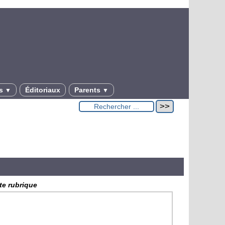
es
Éditoriaux
Parents
▼
▼
tte rubrique