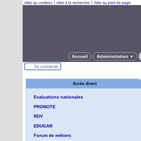
|
|
Aller au contenu
Aller à la recherche
Aller au pied de page
Accueil
Administration
▼
Se connecter
Accès direct
Evaluations nationales
PRONOTE
RDV
EDUGAR
Forum de métiers