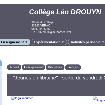
Collège Léo DROUYN
90 rue du collège
33240 VÉRAC
05 57 84 43 52
Ce.0332706m@ac-bordeaux.fr
Enseignement
Expérimentation
Activités périscolair
▼
▼
Accueil
Enseignement
Disciplines
Français
"Jeunes en librairie" : sortie du vendred