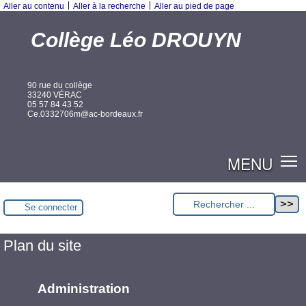
|
|
Aller au contenu
Aller à la recherche
Aller au pied de page
Collège Léo DROUYN
90 rue du collège
33240 VÉRAC
05 57 84 43 52
Ce.0332706m@ac-bordeaux.fr
MENU
Se connecter
Plan du site
Administration