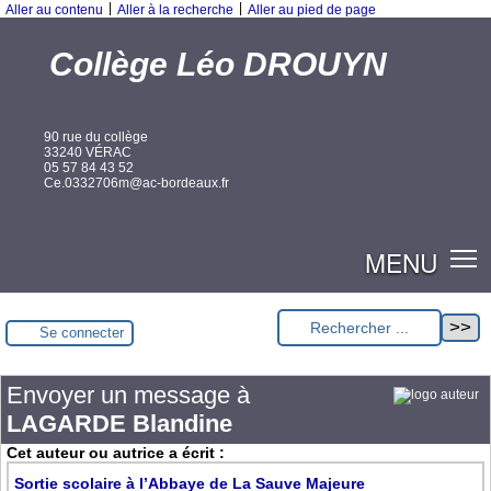
|
|
Aller au contenu
Aller à la recherche
Aller au pied de page
Collège Léo DROUYN
90 rue du collège
33240 VÉRAC
05 57 84 43 52
Ce.0332706m@ac-bordeaux.fr
MENU
Se connecter
Envoyer un message à
LAGARDE Blandine
Cet auteur ou autrice a écrit :
Sortie scolaire à l’Abbaye de La Sauve Majeure