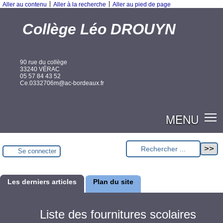
|
|
Aller au contenu
Aller à la recherche
Aller au pied de page
Collège Léo DROUYN
90 rue du collège
33240 VÉRAC
05 57 84 43 52
Ce.0332706m@ac-bordeaux.fr
MENU
Se connecter
Les derniers articles
Plan du site
Liste des fournitures scolaires